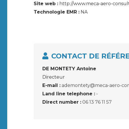
Site web :
http://www.meca-aero-consul
Technologie EMR :
NA
CONTACT DE RÉFÉR
DE MONTETY Antoine
Directeur
E-mail :
ademontety@meca-aero-con
Land line telephone :
-
Direct number :
06 13 76 11 57