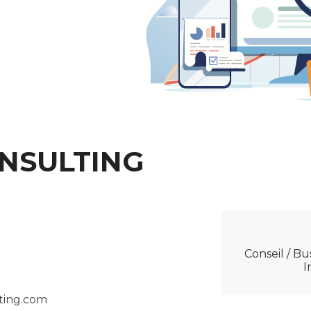
NSULTING
Conseil / B
I
ting.com