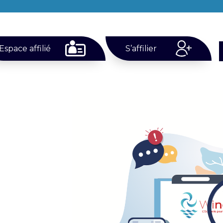
Espace affilié
S’affilier