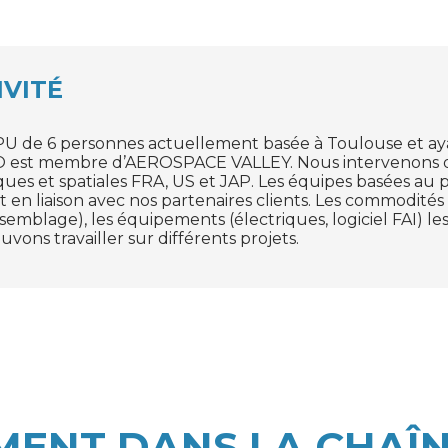
IVITÉ
e 6 personnes actuellement basée à Toulouse et aya
O est membre d’AEROSPACE VALLEY. Nous intervenons
ues et spatiales FRA, US et JAP. Les équipes basées au 
en liaison avec nos partenaires clients. Les commodités 
assemblage), les équipements (électriques, logiciel FAI) l
vons travailler sur différents projets.
MENT DANS LA CHAÎN