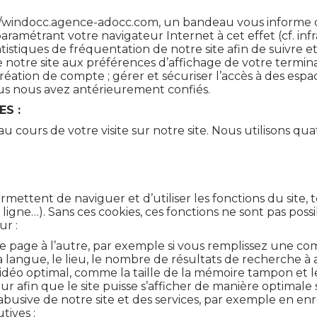
://windocc.agence-adocc.com, un bandeau vous informe de 
paramétrant votre navigateur Internet à cet effet (cf. infr
atistiques de fréquentation de notre site afin de suivre et
 notre site aux préférences d’affichage de votre terminal
création de compte ; gérer et sécuriser l’accès à des esp
us nous avez antérieurement confiés.
S :
u cours de votre visite sur notre site. Nous utilisons qua
rmettent de naviguer et d’utiliser les fonctions du site, t
igne…). Sans ces cookies, ces fonctions ne sont pas possi
ur :
e page à l’autre, par exemple si vous remplissez une co
 langue, le lieu, le nombre de résultats de recherche à aff
idéo optimal, comme la taille de la mémoire tampon et les
ur afin que le site puisse s’afficher de manière optimale 
n abusive de notre site et des services, par exemple en en
tives ;