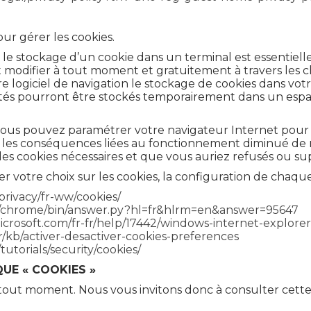
our gérer les cookies.
s : le stockage d’un cookie dans un terminal est essenti
t modifier à tout moment et gratuitement à travers les cho
e logiciel de navigation le stockage de cookies dans votr
és pourront être stockés temporairement dans un espace 
 : vous pouvez paramétrer votre navigateur Internet pour 
 les conséquences liées au fonctionnement diminué de nos
les cookies nécessaires et que vous auriez refusés ou su
 votre choix sur les cookies, la configuration de chaque
privacy/fr-ww/cookies/
m/chrome/bin/answer.py?hl=fr&hlrm=en&answer=95647
microsoft.com/fr-fr/help/17442/windows-internet-explor
fr/kb/activer-desactiver-cookies-preferences
utorials/security/cookies/
UE « COOKIES »
 tout moment. Nous vous invitons donc à consulter cett