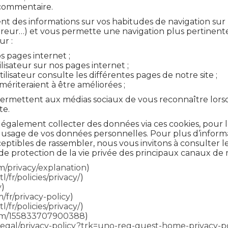
n commentaire.
ent des informations sur vos habitudes de navigation sur 
rreur…) et vous permette une navigation plus pertinente 
ur :
s pages internet ;
lisateur sur nos pages internet ;
lisateur consulte les différentes pages de notre site ;
 mériteraient à être améliorées ;
 permettent aux médias sociaux de vous reconnaître lorsq
te.
également collecter des données via ces cookies, pour 
t usage de vos données personnelles. Pour plus d’inform
ceptibles de rassembler, nous vous invitons à consulter le
 de protection de la vie privée des principaux canaux de 
m/privacy/explanation
)
/fr/policies/privacy/
)
y
)
m/fr/privacy-policy
)
/fr/policies/privacy/
)
.com/155833707900388
)
legal/privacy-policy?trk=uno-reg-guest-home-privacy-po