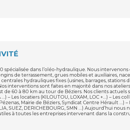
IVITÉ
spécialisée dans l’oléo-hydraulique. Nous intervenons e
gins de terrassement, grues mobiles et auxiliaires, nacel
 centrales hydrauliques fixes (usines, barrages, stations 
Nos interventions sont faites en majorité dans nos atel
 de 60 à 80 km au tour de Béziers. Nos clients actuels s
– Les locatiers (KILOUTOU, LOXAM, LOC +…) – Les collect
zenas, Mairie de Béziers, Syndicat Centre Hérault …) – L
LIA, SUEZ, DERICHEBOURG, SMN …) Aujourd’hui nous n’
les à toutes les entreprises intervenant dans la constr