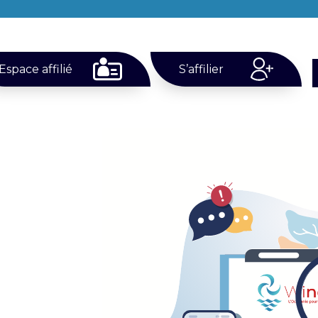
Espace affilié
S’affilier