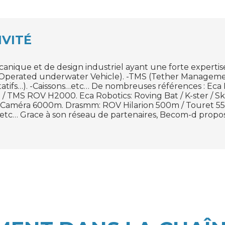
IVITÉ
nique et de design industriel ayant une forte experti
 Operated underwater Vehicle). -TMS (Tether Managemen
otatifs…). -Caissons…etc… De nombreuses références : Eca
MS ROV H2000. Eca Robotics: Roving Bat / K-ster / Skid 
r : Caméra 6000m. Drasmm: ROV Hilarion 500m / Touret 5
c… Grace à son réseau de partenaires, Becom-d propose 