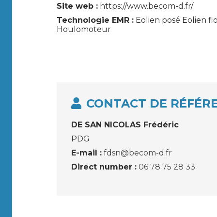
Site web :
https://www.becom-d.fr/
Technologie EMR :
Eolien posé Eolien f
Houlomoteur
CONTACT DE RÉFÉR
DE SAN NICOLAS Frédéric
PDG
E-mail :
fdsn@becom-d.fr
Direct number :
06 78 75 28 33