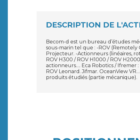
DESCRIPTION DE L'ACT
Becom-d est un bureau d’études méca
sous-marin tel que : -ROV (Remotely
Projecteur. -Actionneurs (linéaires, r
ROV H300 / ROV H1000 / ROV H2000 / T
actionneurs…. Eca Robotics / Ifreme
ROV Leonard. Jifmar. OceanView VR…et
produits étudiés (partie mécanique).