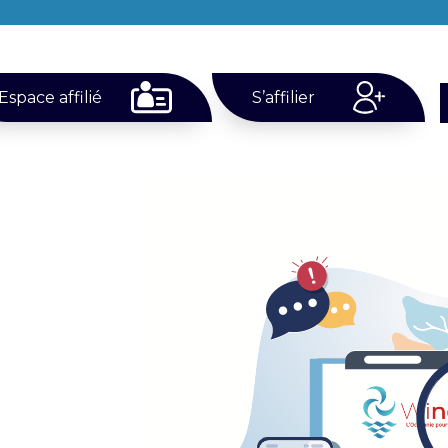
Espace affilié
S’affilier